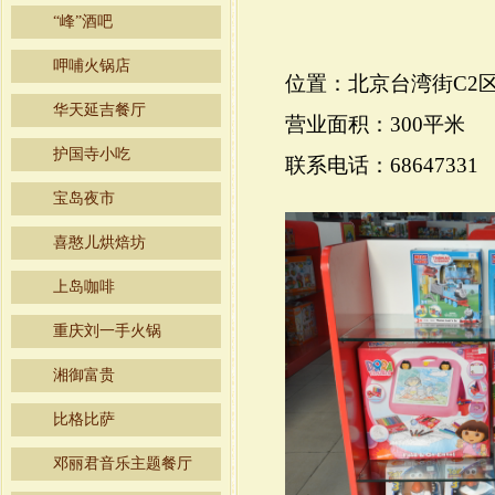
“峰”酒吧
呷哺火锅店
位置：北京台湾街C
2
华天延吉餐厅
营业面积：
300
平米
护国寺小吃
联系电话：
68647331
宝岛夜市
喜憨儿烘焙坊
上岛咖啡
重庆刘一手火锅
湘御富贵
比格比萨
邓丽君音乐主题餐厅